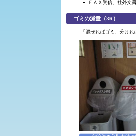
ＦＡＸ受信、社外文
ゴミの減量（3R）
「混ぜればゴミ、分けれ