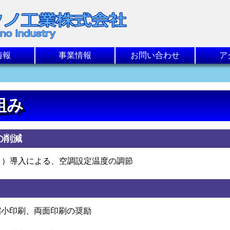
情報
事業情報
お問い合わせ
ア
組み
の削減
0月）導入による、空調設定温度の調節
縮小印刷、両面印刷の奨励